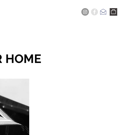
+
ERVICES
NOW
BUY
R HOME