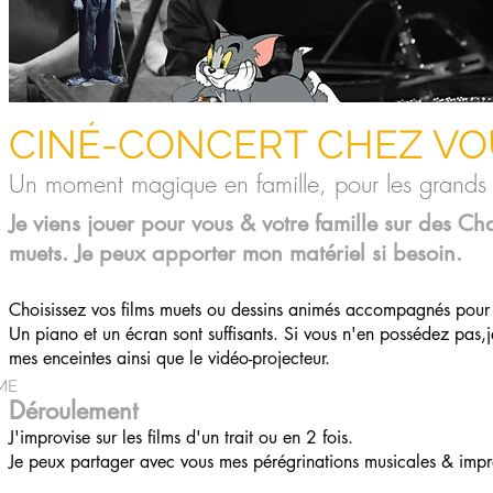
CINÉ-CONCERT CHEZ VO
Un moment magique en famille, pour les grands &
Je viens jouer pour vous & votre famille sur des Cha
muets. Je peux apporter mon matériel si besoin.
Choisissez vos films muets ou dessins animés accompagnés pour
Un piano et un écran sont suffisants. Si vous n'en possédez pa
mes enceintes ainsi que le vidéo-projecteur.
ME
Déroulement
J'improvise sur les films d'un trait ou en 2 fois.
Je peux partager avec vous mes pérégrinations musicales & impro