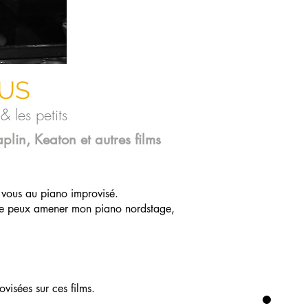
US
 les petits
plin, Keaton et autres films
 vous au piano improvisé.
s,je peux amener mon piano nordstage,
visées sur ces films.