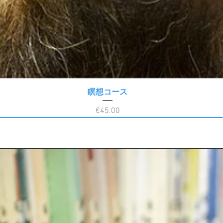
瞑想コース
クイックビュー
価格
€45.00