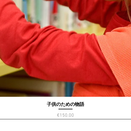
子供のための物語
クイックビュー
価格
€150.00