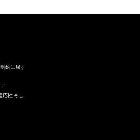
、制約に屈す
」
リア
応性 そし