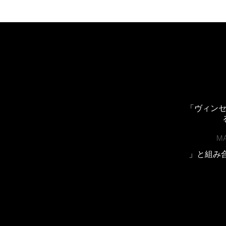
「ヴィン
M
」と組み