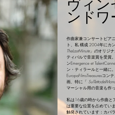
ヴィン
ンドワ
作曲家兼コンサートピアニ
ト、私
構成
2004年に
TheLastMinute」の
オリジナ
ティバルで音楽賞を受賞
ンEmergence et Talent
ン・ティラールと一緒に。
EuropaFilmsTreasu
画、特に「
SulTettodelMon
マーシャル用の音楽も作
私
は16歳の時から作曲と
は重要な位置を占めてい
触発されています：カバ