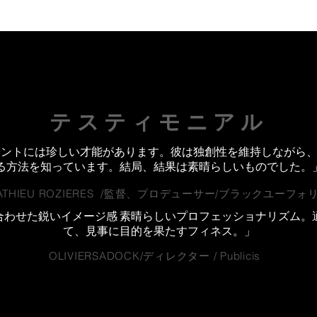
テスティモニアル
セントには珍しい才能があります。彼は独創性を維持しながら
る方法を知っています。結局、結果は素晴らしいものでした。
ATHIEU ROZIERES /監督、プロデューサー/ブラックユーフォ
合わせた鋭いイメージ感 素晴らしいプロフェッショナリズム。適
て、見事に目的を果たすフィネス。」
OLIVIERSADOCK/ディレクター / Publicis