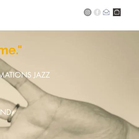
+
サービス
今
買う
me."
RMATIONS JAZZ
END