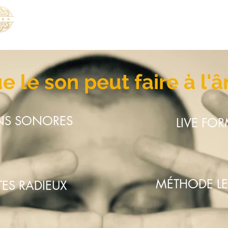
音楽
Nouvelle page
Nouvelle page
e le son peut faire à l'â
NS SONORES
LIVE FO
MÉTHODE L
ES RADIEUX