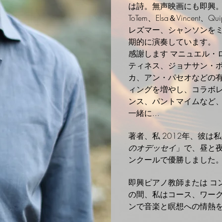
は詩。無声映画にも即興
ToTem、Elsa＆Vincen
レズマー、シャンソンを
期的に演奏しています。
感謝します
マニュエル・
ティネス、ジョナサン・
カ、アン・パセオなどの
ィングを増やし、コラボ
ンス、パントマイムなど
一緒に...
著者、私
2012年、彼は
のオデッセイ
」で、昼と
ンクールで優勝しました
即興ピアノ教師または
コ
の間、私はコース、ワー
ンで音楽と瞑想への情熱