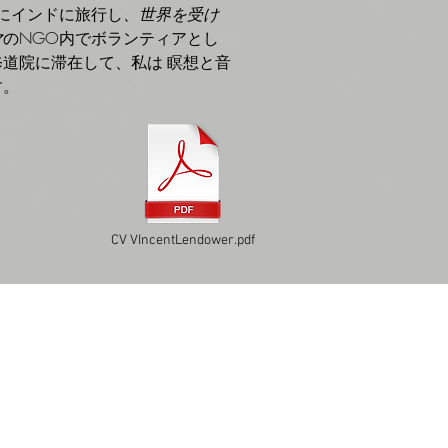
的にインドに旅行し
、世界を受け
マ
のNGO内でボランティアとし
修道院に滞在して、私は
瞑想と音
す。
CV VIncentLendower.pdf