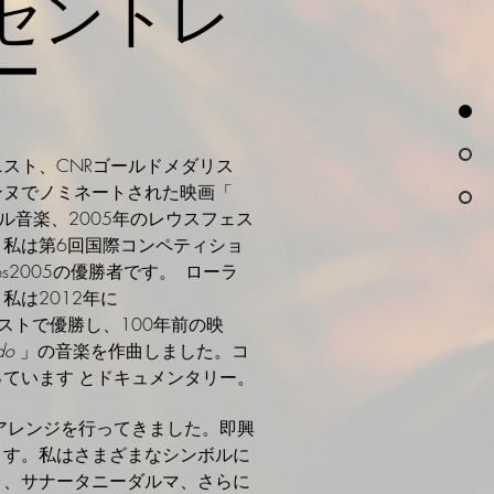
セントレ
ー
スト、CNRゴールドメダリス
カンヌでノミネートされた映画「
ル音楽、2005年のレウスフェス
。私は第6回国際コンペティショ
Cannes2005の優勝者です。
ローラ
私は2012年に
resコンテストで優勝し、100年前の映
do
」の音楽を作曲しました。コ
っています
とドキュメンタリー。
アレンジを行ってきました。即興
ます。私はさまざまなシンボルに
ラ、サナータニーダルマ、さらに