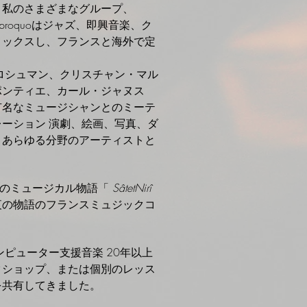
。私のさまざまなグループ、
t、Quiproquoはジャズ、即興音楽、ク
ミックスし、フランスと海外で定
ロシュマン、クリスチャン・マル
ポンティエ、カール・ジャヌス
有名なミュージシャンとのミーテ
レーション
演劇、絵画、写真、ダ
、あらゆる分野のアーティストと
私のミュージカル物語「
SâtetNirî
夜の物語のフランスミュジックコ
。
ンピューター支援音楽
20年以上
クショップ、または個別のレッス
を共有してきました。