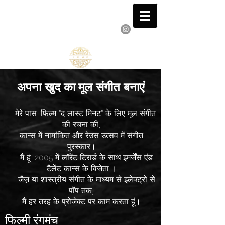
विन्सेंट ऋणदाता
पियानोवादक संगीतकार और लेखक
अपना खुद का
मूल संगीत बनाएं
मेरे पास
फिल्म "द लास्ट मिनट" के लिए मूल संगीत
की रचना की,
कान्स में नामांकित और रेउस उत्सव में संगीत
पुरस्कार।
मैं हूं
में लॉरेंट टिरार्ड के साथ
इमर्जेंस एंड
2005
टैलेंट कान्स के विजेता
।
जैज़ या शास्त्रीय संगीत के माध्यम से इलेक्ट्रो से
पॉप तक,
मैं हर तरह के प्रोजेक्ट पर काम करता हूं।
फिल्मी रंगमंच