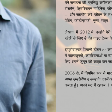
मैंने सराहना की
प्रसिद्ध संगीतका
रोचमैन, क्रिश्चियन मार्टिनेज, जो
... और सहयोग करें
जीवन के सभी
पेंटिंग, फोटोग्राफी, नृत्य, माइम...
लेखक, मैं
2012 में, उन्होंने मेर
नीरो" के
लिए डे एंड नाइट टेल्स क
इम्प्रोवाइज्ड पियानो टीचर or
कंप
मैं पाठ्यक्रमों, कार्यशालाओं या व
लिए अपने जुनून को साझा कर रहा
2006 से, मैं नियमित रूप से भा
अम्मा एम्ब्रेसिंग द वर्ल्ड
के एनजीओ 
करता हूं। अपने मठ में रहकर, I