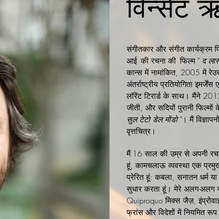
विन्सेंट
संगीतकार और संगीत कार्यक्रम 
आई
की रचना की
फिल्म "
द लास
कान्स में नामांकित, 2005 में रेउ
अंतर्राष्ट्रीय प्रतियोगिता इमर्जे
लॉरेंट टिरार्ड के साथ। मैंने 2012 
जीती, और सदियों पुरानी फिल्मों 
सुल टेटो डेल मोंडो
"। मैं विज्ञापन
वृत्तचित्र।
मैं
16 साल की उम्र से अपनी रचन
हूं, कामचलाऊ व्यवस्था एक प्रमुख 
प्रेरित हूं: कबला, सनातन धर्म या
सुधार करता हूं। मेरे अलग-अलग 
Quiproquo मिक्स जैज़, इंप्रोवा
फ्रांस और विदेशों में नियमित रूप 