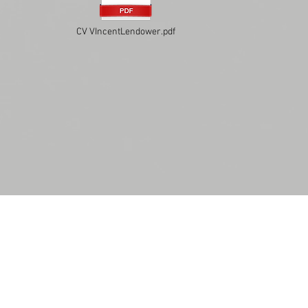
CV VIncentLendower.pdf