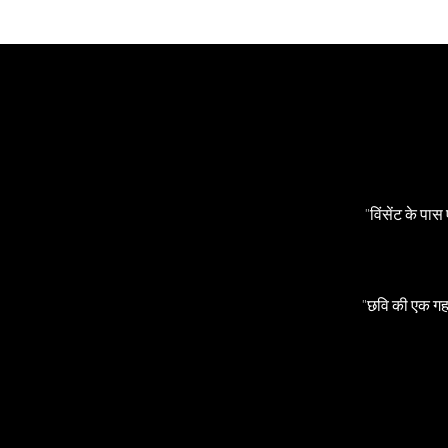
"विंसेंट के पा
"छवि की एक गह