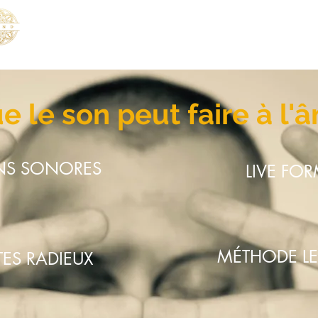
संगीत
Nouvelle page
Nouvelle page
e le son peut faire à l'â
NS SONORES
LIVE FO
MÉTHODE L
ES RADIEUX