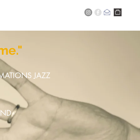
+
सेवा
अभी
खरीदना
me."
RMATIONS JAZZ
END