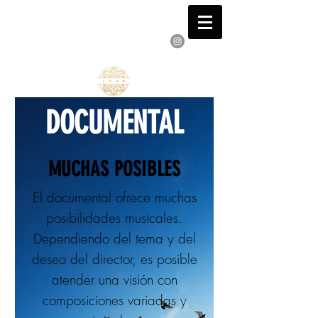
VICENTE PRESTAMISTA
Pianista Compositor y Autor
DOCUMENTAL
MUCHAS POSIBLES
El documental ofrece muchas
posibilidades musicales.
Dependiendo del tema y del
deseo del director, es posible
atender una visión con
composiciones variadas y