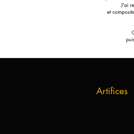
J'ai r
et composit
O
pui
Artifices