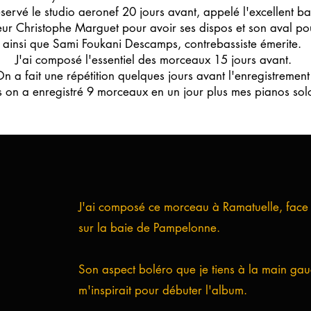
eservé le studio aeronef 20 jours avant, appelé l'excellent ba
eur Christophe Marguet pour avoir ses dispos et son aval pou
ainsi que Sami Foukani Descamps, contrebassiste émerite.
J'ai composé l'essentiel des morceaux 15 jours avant.
n a fait une répétition quelques jours avant l'enregistrement
s on a enregistré 9 morceaux en un jour plus mes pianos sol
J'ai composé ce morceau à Ramatuelle, face a
sur la baie de Pampelonne.
Son aspect boléro que je tiens à la main gauc
m'inspirait pour débuter l'album.