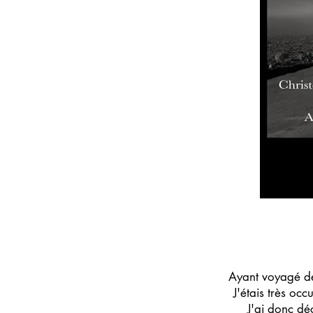
Ayant voyagé de
J'étais très oc
J'ai donc dé