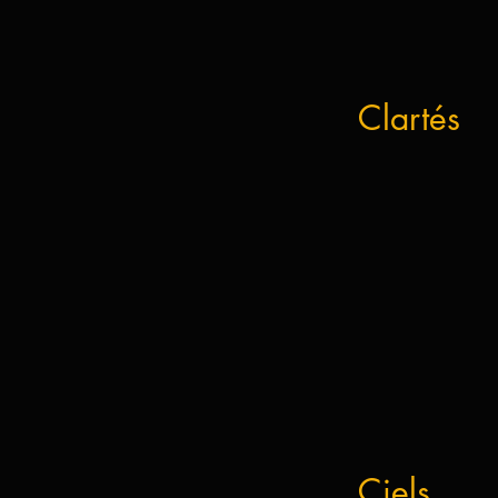
Clartés
Ciels