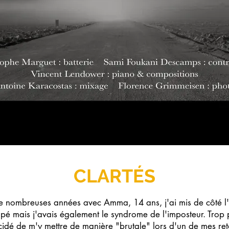
CLARTÉS
 nombreuses années avec Amma, 14 ans, j'ai mis de côté l'
cupé mais j'avais également le syndrome de l'imposteur. Trop p
cidé de m'y mettre de manière "brutale" lors d'un de mes ret