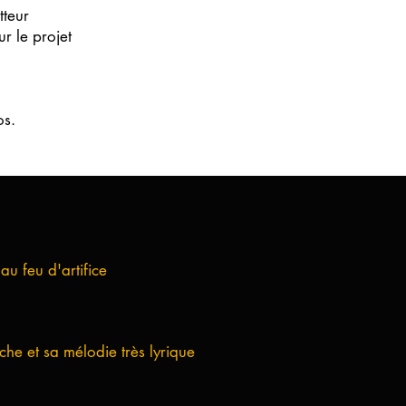
tteur
r le projet
os.
u feu d'artifice
he et sa mélodie très lyrique